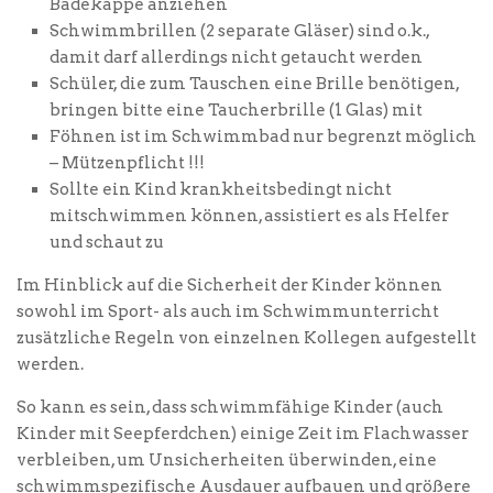
Badekappe anziehen
Schwimmbrillen (2 separate Gläser) sind o.k.,
damit darf allerdings nicht getaucht werden
Schüler, die zum Tauschen eine Brille benötigen,
bringen bitte eine Taucherbrille (1 Glas) mit
Föhnen ist im Schwimmbad nur begrenzt möglich
– Mützenpflicht !!!
Sollte ein Kind krankheitsbedingt nicht
mitschwimmen können, assistiert es als Helfer
und schaut zu
Im Hinblick auf die Sicherheit der Kinder können
sowohl im Sport- als auch im Schwimmunterricht
zusätzliche Regeln von einzelnen Kollegen aufgestellt
werden.
So kann es sein, dass schwimmfähige Kinder (auch
Kinder mit Seepferdchen) einige Zeit im Flachwasser
verbleiben, um Unsicherheiten überwinden, eine
schwimmspezifische Ausdauer aufbauen und größere