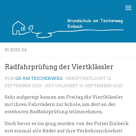
Skip to content
SJ 2023-24
Radfahrprüfung der Viertklässler
VON
GS AM TEICHENWEG
· VERÖFFENTLICHT
12.
SEPTEMBER 2023
· AKTUALISIERT
12. SEPTEMBER 2023
Sehr aufgeregt kamen am Freitag die Viertklässler
mit ihren Fahrrädern zur Schule, um dort an der
ersehnten Radfahrprüfung teilzunehmen.
Doch bevor es los ging, wurden von der Polzei Einbeck
erst einmal alle Räder auf ihre Verkehrssicherheit