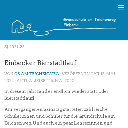
Skip to content
SJ 2021-22
Einbecker Bierstadtlauf
VON
GS AM TEICHENWEG
· VERÖFFENTLICHT
15. MAI
2022
· AKTUALISIERT
15. MAI 2022
In diesem Jahr fand er endlich wieder statt…der
Bierstadtlauf!
Am vergangenen Samstag starteten zahlreiche
Schülerinnen und Schüler für die Grundschule am
Teichenweg. Und auch ein paar Lehrerinnen und