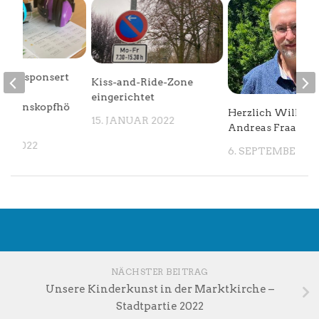
rein sponsert
Kiss-and-Ride-Zone
eingerichtet
rationskopfhö
Herzlich Willk
15. JANUAR 2022
Andreas Fraatz
AR 2022
6. SEPTEMBER 20
NÄCHSTER BEITRAG
Unsere Kinderkunst in der Marktkirche –
Stadtpartie 2022